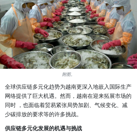
国际
旅游
友谊桥梁
史海
多功能媒体
附图。
图表新闻
全球供应链多元化趋势为越南更深入地嵌入国际生产
网络提供了巨大机遇。然而，越南在迎来拓展市场的
图库
同时 ，也面临着贸易紧张局势加剧、气候变化、减
视频
少碳排放的要求等的许多挑战。
供应链多元化发展的机遇与挑战
人民报社简介