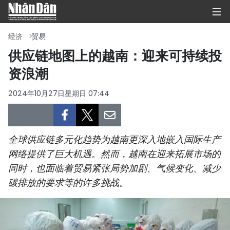
经济
贸易
供应链地图上的越南：迎来可持续投
资浪潮
首页
2024年10月27日星期日 07:44
政治
经济
全球供应链多元化趋势为越南更深入地嵌入国际生产
社会
网络提供了巨大机遇。然而，越南在迎来拓展市场的
同时，也面临着贸易紧张局势加剧、气候变化、减少
环保
碳排放的要求等的许多挑战。
文化
体育