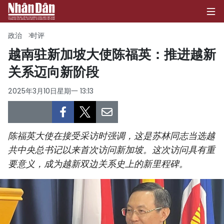
政治
时评
越南驻新加坡大使陈福英：推进越新
关系迈向新阶段
首页
2025年3月10日星期一 13:13
政治
经济
陈福英大使在接受采访时强调，这是苏林同志当选越
社会
共中央总书记以来首次访问新加坡。这次访问具有重
要意义，成为越新双边关系史上的新里程碑。
环保
文化
体育