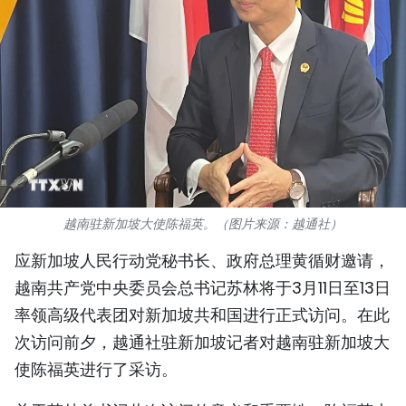
国际
旅游
友谊桥梁
史海
多功能媒体
越南驻新加坡大使陈福英。（图片来源：越通社）
图表新闻
应新加坡人民行动党秘书长、政府总理黄循财邀请，
图库
越南共产党中央委员会总书记苏林将于3月11日至13日
率领高级代表团对新加坡共和国进行正式访问。在此
视频
次访问前夕，越通社驻新加坡记者对越南驻新加坡大
使陈福英进行了采访。
人民报社简介