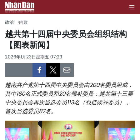
政治
内政
越共第十四届中央委员会组织结构
【图表新闻】
首页
2026年1月23日星期五 07:23
政治
经济
越南共产党第十四届中央委员会由200名委员组成，
社会
其中180名正式委员和20名候补委员；越共第十三届
中央委员会再次当选委员113名（包括候补委员），
环保
首次当选委员87名。
文化
体育