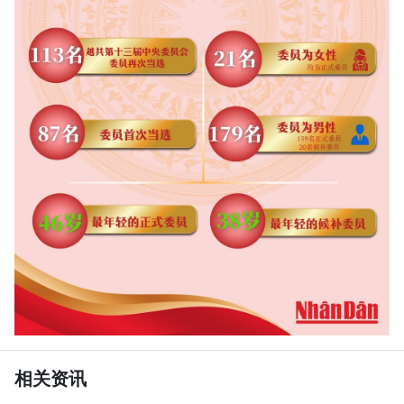
TIẾNG VIỆT
ENGLISH
FRANÇAIS
РУССКИЙ
ESPAÑOL
相关资讯