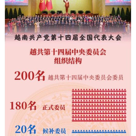
国际
旅游
友谊桥梁
史海
多功能媒体
图表新闻
图库
视频
人民报社简介