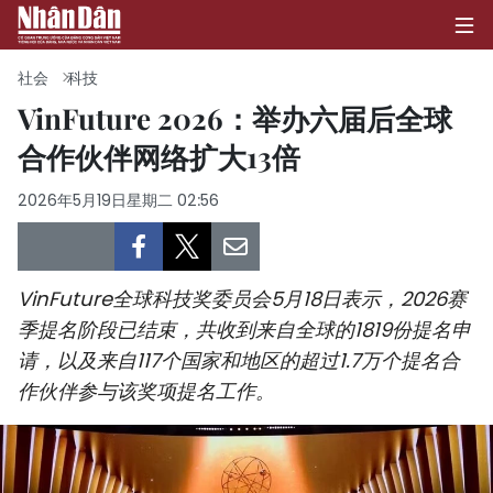
社会
科技
VinFuture 2026：举办六届后全球
合作伙伴网络扩大13倍
首页
2026年5月19日星期二 02:56
政治
经济
VinFuture全球科技奖委员会5月18日表示，2026赛
社会
季提名阶段已结束，共收到来自全球的1819份提名申
请，以及来自117个国家和地区的超过1.7万个提名合
环保
作伙伴参与该奖项提名工作。
文化
体育