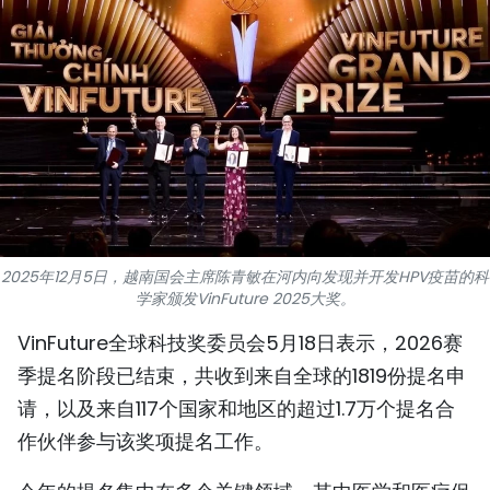
国际
旅游
友谊桥梁
史海
多功能媒体
2025年12月5日，越南国会主席陈青敏在河内向发现并开发HPV疫苗的科
图表新闻
学家颁发VinFuture 2025大奖。
图库
VinFuture全球科技奖委员会5月18日表示，2026赛
季提名阶段已结束，共收到来自全球的1819份提名申
视频
请，以及来自117个国家和地区的超过1.7万个提名合
作伙伴参与该奖项提名工作。
人民报社简介