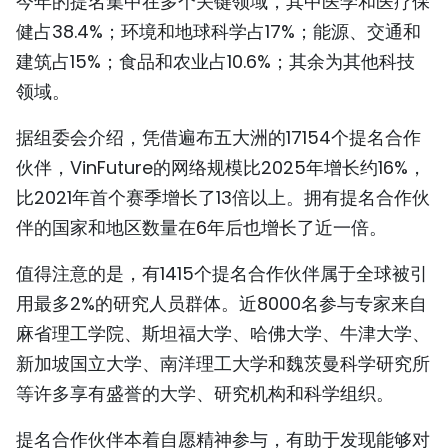
今年的提名集中在多个关键领域，其中医学和医疗保
TIẾNG VIỆT
健占38.4%；环境和地球科学占17%；能源、交通和
建筑占15%；食品和农业占10.6%；其余为其他科技
ENGLISH
领域。
FRANÇAIS
据组委会介绍，凭借遍布五大洲的17154个提名合作
伙伴，VinFuture的网络规模比2025年增长约16%，
РУССКИЙ
比2021年首个赛季增长了13倍以上。拥有提名合作伙
ESPAÑOL
伴的国家和地区数量在6年后也增长了近一倍。
值得注意的是，有1415个提名合作伙伴属于全球被引
用最多2%的研究人员群体。近8000名参与专家来自
麻省理工学院、斯坦福大学、哈佛大学、牛津大学、
新加坡国立大学、南洋理工大学和魏茨曼科学研究所
等许多享有盛誉的大学、研究机构和科学组织。
提名合作伙伴本着自愿精神参与，有助于发现能够对