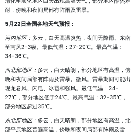
清化至顺化地区白天出现高温天气，部分地区酷热难
国际
耐，傍晚和夜间局部有阵雨及雷暴。
旅游
5月22日全国各地天气预报：
友谊桥梁
河内地区：
多云，白天高温炎热，夜间无降雨。东南
至南风2-3级。最低气温：27-29℃。最高气温：
史海
34-36℃。
多功能媒体
西北部地区：
多云，白天晴朗，部分地区有高温，傍
晚和夜间局部有阵雨及雷暴。微风。雷暴期间可能出
图表新闻
现龙卷风、闪电、冰雹和强风。最低气温：24-
图库
27℃，部分地区低于24℃。最高气温：32-35℃，
部分地区超过35℃。
视频
东北部地区：
多云，白天晴朗，部分地区有高温，北
部平原地区普遍高温，傍晚和夜间局部有阵雨及雷
人民报社简介