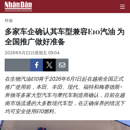
环保
多家车企确认其车型兼容E10汽油 为
全国推广做好准备
首页
2026年5月22日星期五 09:04
政治
经济
在生物汽油E10将于2026年6月1日起在越南全国正式
社会
推广使用前，本田、丰田、现代、福特和梅赛德斯-
奔驰等多家大型汽车与摩托车制造商确认，目前在越
环保
南市场流通的大多数现代车型，在正确保养的情况下
文化
均可安全使用E10燃料。
体育