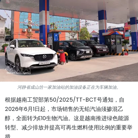
国际
旅游
友谊桥梁
史海
多功能媒体
图表新闻
河静省成山坊一家加油站的加油设备正在为车辆加油。
图库
根据越南工贸部第50/2025/TT-BCT号通知，自
2026年6月1日起，市场销售的无铅汽油须掺混乙
视频
醇，全面转为E10生物汽油。这是越南推进绿色能源
转型、减少排放并提高可再生燃料使用比例的重要举
人民报社简介
措。