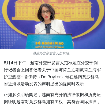
国际
旅游
友谊桥梁
史海
多功能媒体
越南外交部发言人范秋姮。
图表新闻
6月4日下午，越南外交部发言人范秋姮在外交部例
行记者会上回答记者关于中国与荷兰近期就荷兰海军
图库
护卫舰德- 鲁伊特（De Ruyter）号在越南黄沙群岛
附近海域活动发表的声明提出的提问时表示：
视频
正如多次明确阐述，越南有充分的法律依据和历史证
人民报社简介
据证明越南对黄沙群岛拥有主权，其符合国际法律，