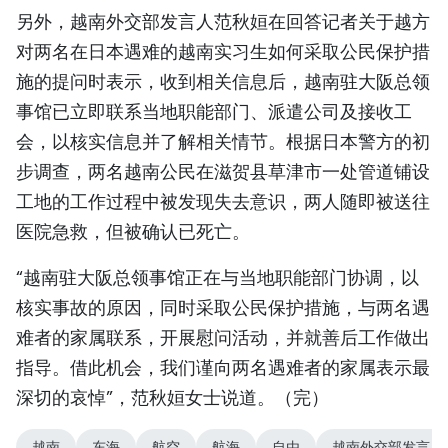
另外，越南外交部发言人范秋姮在回答记者关于越方
对两名在日本遇难的越南实习生如何采取公民保护措
施的提问时表示，收到相关信息后，越南驻大阪总领
事馆已立即联系当地职能部门、派遣公司及接收工
会，以核实信息并了解相关情节。根据日本警方的初
步调查，两名越南公民在滋贺县草津市一处管道铺设
工地的工作过程中被发现失去意识，两人随即被送往
医院急救，但被确认已死亡。
“越南驻大阪总领事馆正在与当地职能部门协调，以
核实事故的原因，同时采取公民保护措施，与两名遇
难者的家属联系，开展慰问活动，并就善后工作做出
指导。借此机会，我们谨向两名遇难者的家属表示最
深切的哀悼”，范秋姮女士说道。（完）
越南
东海
航空
航海
自由
越南外交部发言人