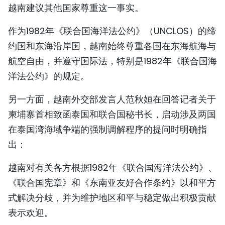
越南建议其他国家尊重这一事实。
TIẾNG VIỆT
作为1982年《联合国海洋法公约》（UNCLOS）的缔
ENGLISH
约国和东海沿岸国，越南始终尊重各国在东海航海与
航空自由，并遵守国际法，特别是1982年《联合国海
FRANÇAIS
洋法公约》的规定。
РУССКИЙ
另一方面，越南外交部发言人范秋姮在回答记者关于
ESPAÑOL
柬埔寨首相致函泰国和联合国秘书长，启动涉及两国
在泰国湾海域争端的强制调解程序的提问时明确指
出：
越南对有关各方根据1982年《联合国海洋法公约》、
《联合国宪章》和《东南亚友好合作条约》以和平方
式解决分歧，并为维护地区和平与稳定做出积极贡献
表示欢迎。