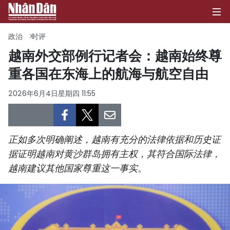
政治
时评
越南外交部例行记者会：越南始终尊
重各国在东海上的航海与航空自由
首页
2026年6月4日星期四 11:55
政治
经济
正如多次明确阐述，越南有充分的法律依据和历史证
社会
据证明越南对黄沙群岛拥有主权，其符合国际法律，
越南建议其他国家尊重这一事实。
环保
文化
体育