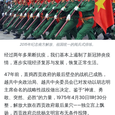
国际
旅游
友谊桥梁
史海
2015年纪念南方解放、祖国统一的阅兵式排练。
经过两年多果断抗疫，我们基本上遏制了新冠肺炎疫
多功能媒体
情，逐步实现经济复苏与发展，恢复正常生活。
图表新闻
47年前，直捣西贡政府的最后壁垒的战机已成熟，
图库
越共中央政治局、越共中央委员会已对发动以胡志明
主席命名的战略性战役做出决定。鉴于“神速、勇
视频
敢、突然、必胜”的力量，1975年4月30日11时30分
整，解放大旗在西贡政府最后巢穴——独立宫上飘
人民报社简介
扬，西贡政府总统杨文明宣布无条件投降。