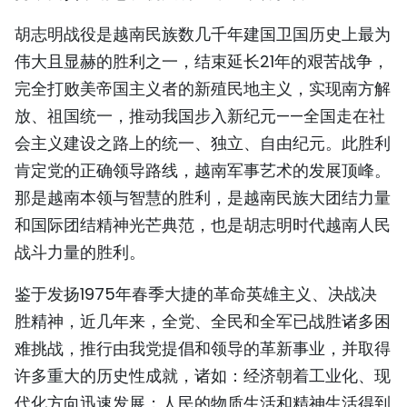
TIẾNG VIỆT
胡志明战役是越南民族数几千年建国卫国历史上最为
伟大且显赫的胜利之一，结束延长21年的艰苦战争，
ENGLISH
完全打败美帝国主义者的新殖民地主义，实现南方解
FRANÇAIS
放、祖国统一，推动我国步入新纪元——全国走在社
会主义建设之路上的统一、独立、自由纪元。此胜利
РУССКИЙ
肯定党的正确领导路线，越南军事艺术的发展顶峰。
那是越南本领与智慧的胜利，是越南民族大团结力量
ESPAÑOL
和国际团结精神光芒典范，也是胡志明时代越南人民
战斗力量的胜利。
鉴于发扬1975年春季大捷的革命英雄主义、决战决
胜精神，近几年来，全党、全民和全军已战胜诸多困
难挑战，推行由我党提倡和领导的革新事业，并取得
许多重大的历史性成就，诸如：经济朝着工业化、现
代化方向迅速发展；人民的物质生活和精神生活得到