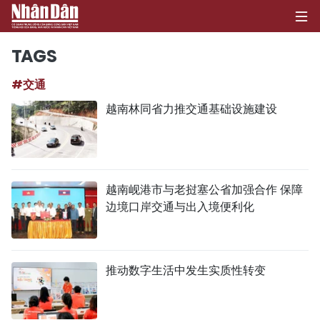
TAGS
#交通
首页
越南林同省力推交通基础设施建设
政治
经济
越南岘港市与老挝塞公省加强合作 保障
社会
边境口岸交通与出入境便利化
环保
文化
推动数字生活中发生实质性转变
体育