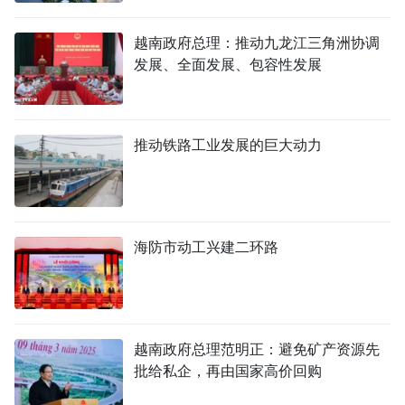
TIẾNG VIỆT
越南政府总理：推动九龙江三角洲协调
发展、全面发展、包容性发展
ENGLISH
FRANÇAIS
推动铁路工业发展的巨大动力
РУССКИЙ
ESPAÑOL
海防市动工兴建二环路
越南政府总理范明正：避免矿产资源先
批给私企，再由国家高价回购