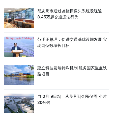
国际
胡志明市通过监控摄像头系统发现逾
8.45万起交通违法行为
旅游
友谊桥梁
范明正总理：促进交通基础设施发展 实
史海
现两位数增长目标
多功能媒体
图表新闻
建立科技发展特殊机制 服务国家重点铁
路项目
图库
视频
自12月19日起，从芹苴到金瓯仅需1小时
30分钟
人民报社简介