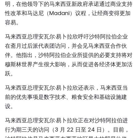
明，在他领导下的马来西亚新政府承诺通过商业支持
国际
性改革和马达尼（Madani）议程，让经商变得更加
容易。
旅游
马来西亚总理安瓦尔·易卜拉欣呼吁沙特阿拉伯企业
友谊桥梁
在斋月过后派代表团访问，并会见马来西亚合作伙
史海
伴。他指出，沙特阿拉伯企业所提供的必要支持将对
穆斯林世界产生很大影响，从而促进各经济体更加活
多功能媒体
跃。
图表新闻
马来西亚总理安瓦尔·易卜拉欣还表示，马来西亚当
图库
前的优先事项是数字技术、粮食安全和基础设施建
设。
视频
马来西亚总理安瓦尔·易卜拉欣正在对沙特阿拉伯进
行为期三天的访问（3 月 22 日至 24 日）。目前，
人民报社简介