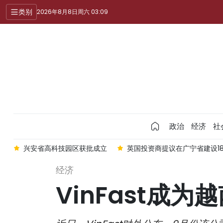
类别
2026年8月8日周六 03:09
政治
经济
社
力
兴安省高科技园区获批成立
英国投资商提议在广宁省建设1
经济
VinFast成