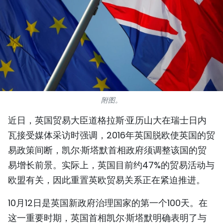
国际
旅游
友谊桥梁
史海
附图。
多功能媒体
近日，英国贸易大臣道格拉斯·亚历山大在瑞士日内
图表新闻
瓦接受媒体采访时强调，2016年英国脱欧使英国的贸
易政策间断，凯尔·斯塔默首相政府须调整该国的贸
图库
易增长前景。实际上，英国目前约47%的贸易活动与
视频
欧盟有关，因此重置英欧贸易关系正在紧迫推进。
10月12日是英国新政府治理国家的第一个100天。在
人民报社简介
这一重要时期，英国首相凯尔·斯塔默明确表明了与