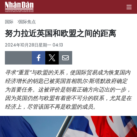
国际
国际焦点
努力拉近英国和欧盟之间的距离
首页
2024年10月28日星期一 04:13
政治
经济
寻求“重置”与欧盟的关系，使国际贸易成为恢复国内
经济增长的钥匙已被英国首相凯尔·斯塔默政府确定
社会
为首要任务。这被评价是朝着正确方向迈出的一步，
因为英国仍然与欧盟有着密不可分的联系，尤其是在
环保
经济上，尽管该国不再是欧盟的成员。
文化
体育