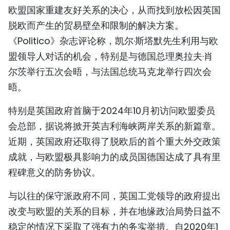
欧盟国家重建友好关系的决心，从而找到放松因英国
TIẾNG VIỆT
脱欧而产生的贸易壁垒和限制的解决方案。
ENGLISH
《Politico》杂志评论称，凯尔·斯塔默先生利用与欧
盟领导人对话的机会，特别是与德国总理奥拉夫·肖
FRANÇAIS
尔茨举行五次会晤，与法国总统马克龙举行四次会
晤。
РУССКИЙ
特别是英国政府首脑于2024年10月初访问欧盟委员
ESPAÑOL
会总部，据说将掀开英吉利海峡两岸关系的新篇章。
近期，英国政府还取得了脱欧后的首个重大外交政策
成就，与欧盟极具影响力的成员国德国达成了具有里
程碑意义的防务协议。
与以往的保守派政府不同，英国工党领导的政府提出
改变与欧盟的关系的目标，并在地缘政治局势日益不
稳定的情况下采取了强有力的务实举措。自2020年1