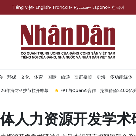
Tiếng Việt
English
Français
Русский
Español
한국어
会
环保
文化
体育
国际
旅游
友谊桥梁
史海
多功能媒体
026年海防科技节拉开帷幕
FPT与OpenAI合作，挖掘价值2400
体人力资源开发学术