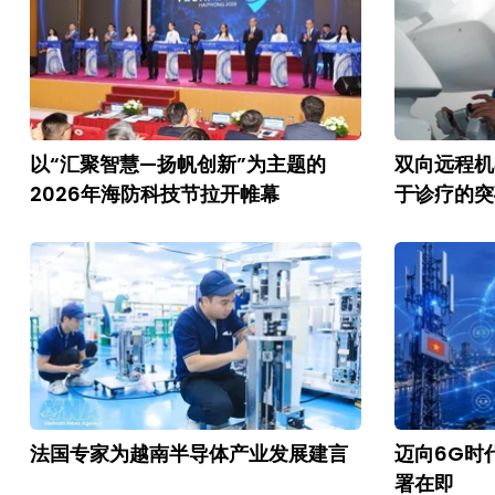
以“汇聚智慧—扬帆创新”为主题的
双向远程机
2026年海防科技节拉开帷幕
于诊疗的突
法国专家为越南半导体产业发展建言
迈向6G时
署在即