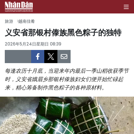
旅游
越南佳肴
义安省那银村傣族黑色粽子的独特
首页
2026年5月24日星期日 08:39
政治
经济
每逢农历十月底，当迎来年内最后一季山稻收获季节
时，义安省娥眉乡那银村傣族妇女们便开始忙碌起
社会
来，精心筹备制作黑色粽子的各种原材料。
环保
文化
体育