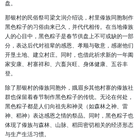
盘。
TIẾNG VIỆT
那银村的民俗祭司梁文润介绍说，村里傣族同胞制作
ENGLISH
黑色粽子的习俗由来已久，并代代相传。在当地傣族
人的心目中，黑色粽子是春节供盘上不可或缺的一部
FRANÇAIS
分，表达后代对祖辈的感恩、孝顺与敬意，感谢他们
РУССКИЙ
开垦土地、建立村庄。同时，也借此祈求新的一年阖
家安康、村寨祥和、六畜兴旺、身体健康、五谷丰
ESPAÑOL
登。
除了那银村的傣族同胞外，娥眉乡其他村寨的傣族社
群也保留着春节制作黑色粽子的传统。无论在何处，
黑色粽子都是人们向祖先和神灵（如森林之神、雷
神、稻神）表达感恩之情的祭品。同时，黑色粽子也
体现了傣族与森林、山脉、稻田密切相关的经济形态
与生产生活习惯。