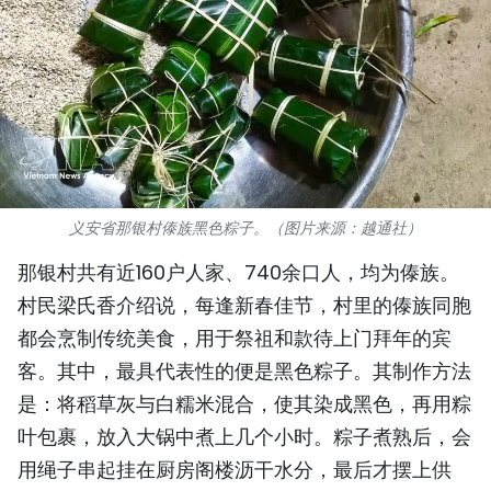
国际
旅游
友谊桥梁
史海
义安省那银村傣族黑色粽子。（图片来源：越通社）
多功能媒体
那银村共有近160户人家、740余口人，均为傣族。
图表新闻
村民梁氏香介绍说，每逢新春佳节，村里的傣族同胞
都会烹制传统美食，用于祭祖和款待上门拜年的宾
图库
客。其中，最具代表性的便是黑色粽子。其制作方法
视频
是：将稻草灰与白糯米混合，使其染成黑色，再用粽
叶包裹，放入大锅中煮上几个小时。粽子煮熟后，会
人民报社简介
用绳子串起挂在厨房阁楼沥干水分，最后才摆上供