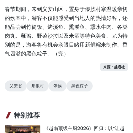
春节期间，来到义安山区，置身于傣族村寨温暖亲切
的氛围中，游客不仅能感受到当地人的热情好客，还
能品尝到竹筒饭、烤溪鱼、熏溪鱼、熏水牛肉、各类
肉丸、蘸酱、野菜沙拉以及米酒等特色美食。尤为特
别的是，游客将有机会亲眼目睹用新鲜糯米制作、香
气四溢的黑色粽子。（完）
来源：越通社
乂安省
那银村
傣族
黑色粽子
特别推荐
《越南顶级主厨2026》回归：以“让越