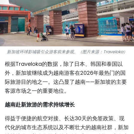
国际
旅游
友谊桥梁
史海
新加坡环球影城吸引众游客前来参观。（图片来源：Traveloka）
根据Traveloka的数据，除了日本、韩国和泰国以
多功能媒体
外，新加坡继续成为越南游客在2026年最热门的国
图表新闻
际旅游目的地之一。这凸显了越南——新加坡的主要
客源市场之一的重要地位。
图库
越南赴新旅游的需求持续增长
视频
得益于便捷的航空对接、长达30天的免签政策、现
代化的城市生态系统以及不断壮大的越南社群，新加
人民报社简介